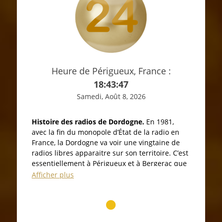
Heure de Périgueux, France :
18:43:48
Samedi, Août 8, 2026
Histoire des radios de Dordogne.
En 1981,
avec la fin du monopole d’État de la radio en
France, la Dordogne va voir une vingtaine de
radios libres apparaitre sur son territoire. C’est
essentiellement à Périgueux et à Bergerac que
les antennes vont fleurir. Beaucoup d’entre
Afficher plus
elles seront éphémères, d’autres seront
reprises par les réseaux nationaux. Mais les
radios de ce département vont faire preuve
d’une plus grande longévité que partout