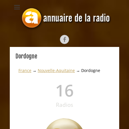
ANNUAIRE DE LA
Depuis 1998, l'annuaire radiophonique francophone
RADIO
Dordogne
France
→
Nouvelle-Aquitaine
→ Dordogne
16
Radios