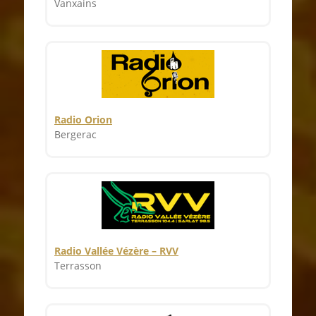
Vanxains
Radio Orion
Bergerac
Radio Vallée Vézère – RVV
Terrasson