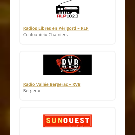
Radios Libres en Périgord – RLP
Coulounieix-Chamiers
Radio Vallée Bergerac – RVB
Bergerac