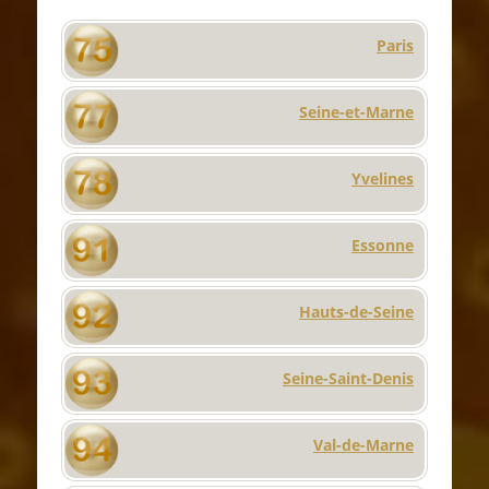
Depuis les années 20, il y eu également des
radios dont la zone de couverture ne dépassait
Paris
guère la région et dont le programme était
destiné aux parisiens où aux touristes de
Seine-et-Marne
passage dans la capitale. Si certaines stations
faisaient référence à Paris dans leur nom,
comme « Paris PTT », « Poste de la Tour Eiffel »,
Yvelines
« Radio Paris » ou « Poste Parisien », elles
étaient en fait des radios nationales. En
revanche, « Radio Vitus » se présente comme le
Essonne
« Poste de Montmartre » avec une
programmation très parisienne liée à ce
quartier de la capitale. Cette radio conservera
Hauts-de-Seine
son originalité en devenant « Le Poste de l’ile-
de-France ».
Les années 40
Seine-Saint-Denis
En 1940, après l’occupation de Paris par les
Allemands, il n’y a plus qu’une seule station de
Val-de-Marne
radio à Paris, la radio contrôlée par les nazis
« Radio Paris ». En effet, les autres radios de la