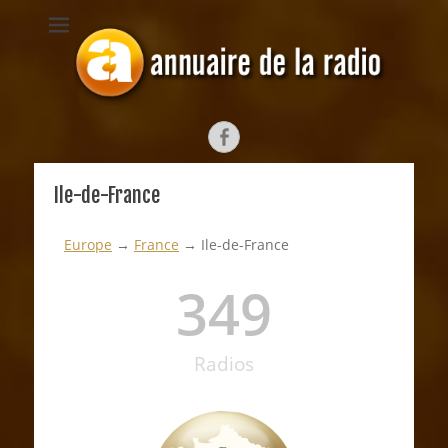
ANNUAIRE DE LA
Depuis 1998, l'annuaire radiophonique francophone
RADIO
Ile-de-France
Europe
→
France
→ Ile-de-France
349
Radios