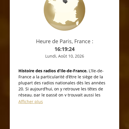
Heure de Paris, France :
16:19:25
Lundi, Août 10, 2026
Histoire des radios d’Ile-de-France.
L’Ile-de-
France a la particularité d’être le siège de la
plupart des radios nationales dès les années
20. Si aujourd’hui, on y retrouve les têtes de
réseau, par le passé on y trouvait aussi les
émetteurs nationaux. En effet, les grandes
Afficher plus
ondes ou les ondes moyennes pouvaient
couvrir la France avec un unique émetteur
parisien.
Les années 20 et 30.