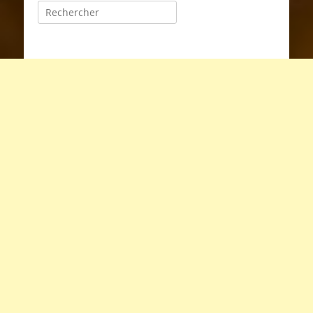
reste alors la seule radio régionale du service
public en Ile-de-France. Mais les changements
de nom vont se poursuivre. « France Bleu Ile-
de-France » devient juste « Bleu Ile-de-France »
en 2007, à nouveau « France Bleu Ile-de-
France » en février 2009, puis en août 2009
« France Bleu 107,1 » puis à nouveau « France
Bleu Ile-de-France…