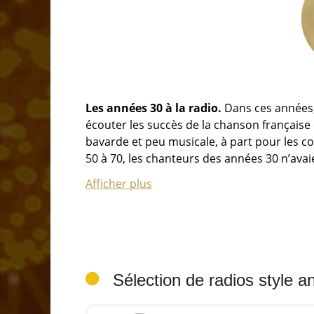
Les années 30 à la radio.
Dans ces années, 
écouter les succès de la chanson française 
bavarde et peu musicale, à part pour les c
50 à 70, les chanteurs des années 30 n’avai
aux airs anciens, à part peut-être sur la p
Afficher plus
pour les séniors.
Le mouvement des radios libres, dans les 
30, notamment sur les petites radios assoc
Montmartre donna naissance au réseau M F
anciens animateurs de Radio-Montmartre di
Sélection de radios style 
et 30. Mais Radio Montmartre sera relancé
musicale couvre de nombreuses décennies, 