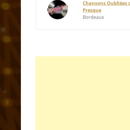
Chansons Oubliées 
entendre régulièrement de la chanson fran
Presque
Bordeaux