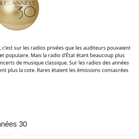
c’est sur les radios privées que les auditeurs pouvaient
et populaire. Mais la radio d’État étant beaucoup plus
oncerts de musique classique. Sur les radios des années
ent plus la cote. Rares étaient les émissions consacrées
ériphérique Radio-Andorre qui offrait plusieurs émissions
années 80, redonna un peu d’espace aux airs des années
iatives rurales et sur Radio Montmartre à Paris. Radio
M mais la programmation musicale fut rajeunie. Les
sparurent peu à peu et, avec eux, les airs des années 40
années 30
e sur le web dans les années 2020. Si la programmation
elle reste une des rares radios où l’on peut encore