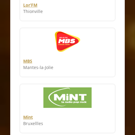
Lor’FM
Thionville
MBS
Mantes-la-Jolie
Mint
Bruxellles